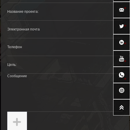





