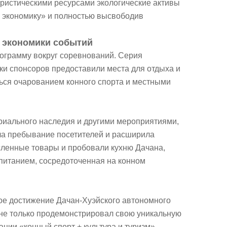
уристическими ресурсами экологические активы
 экономику» и полностью высвободив
 экономики событий
ограмму вокруг соревнований. Серия
ки спонсоров предоставили места для отдыха и
ться очарованием конного спорта и местными
ериального наследия и другими мероприятиями,
ла пребывание посетителей и расширила
сленные товары и пробовали кухню Дачана,
питанием, сосредоточенная на конном
кое достижение Дачан-Хуэйского автономного
д не только продемонстрировал свою уникальную
ции «конный спорт + культура и туризм»,