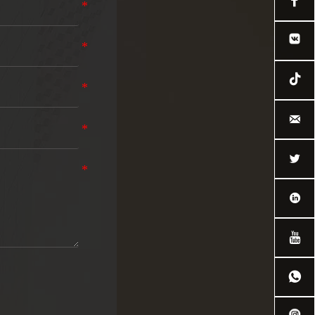






