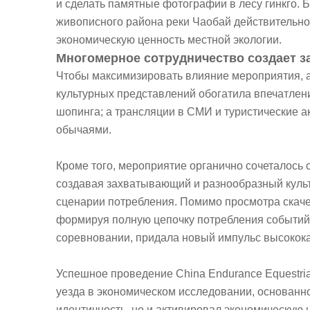
и сделать памятные фотографии в лесу гинкго. 
живописного района реки Чаобай действительн
экономическую ценность местной экологии.
Многомерное сотрудничество создает з
Чтобы максимизировать влияние мероприятия, 
культурных представлений обогатила впечатлен
шопинга; а трансляции в СМИ и туристические 
обычаями.
Кроме того, мероприятие органично сочеталось
создавая захватывающий и разнообразный культ
сценарии потребления. Помимо просмотра скаче
формируя полную цепочку потребления событийн
соревновании, придала новый импульс высокока
Успешное проведение China Endurance Equestria
уезда в экономическом исследовании, основанно
идентичность, но и активировал экономическую ц