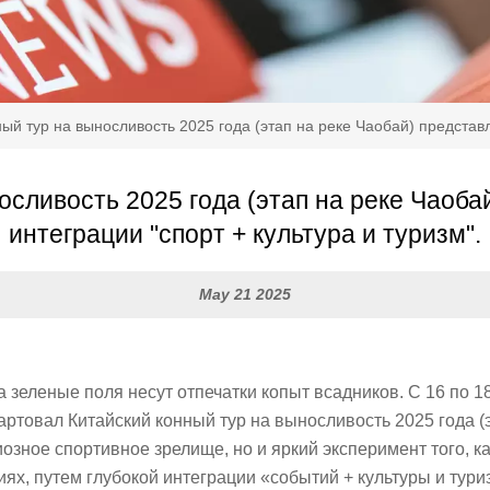
ый тур на выносливость 2025 года (этап на реке Чаобай) представл
осливость 2025 года (этап на реке Чаоба
интеграции "спорт + культура и туризм".
May 21 2025
 зеленые поля несут отпечатки копыт всадников. С 16 по 1
артовал Китайский конный тур на выносливость 2025 года 
диозное спортивное зрелище, но и яркий эксперимент того, к
ях, путем глубокой интеграции «событий + культуры и тури