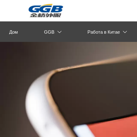
Дом
GGB
Работа в Китае

