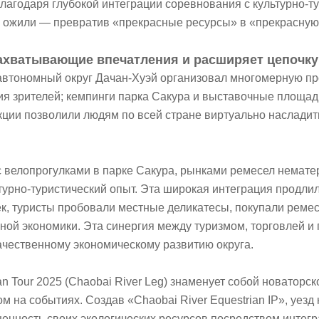
Благодаря глубокой интеграции соревнования с культурно-т
о ожили — превратив «прекрасные ресурсы» в «прекрасную
ахватывающие впечатления и расширяет цепочку
автономный округ Дачан-Хуэй организовал многомерную пр
ия зрителей; кемпинги парка Сакура и выставочные площад
акции позволили людям по всей стране виртуально наслади
 с велопрогулками в парке Сакура, рынками ремесел немат
урно-туристический опыт. Эта широкая интеграция продли
к, туристы пробовали местные деликатесы, покупали реме
ой экономики. Эта синергия между туризмом, торговлей и 
чественному экономическому развитию округа.
n Tour 2025 (Chaobai River Leg) знаменует собой новаторс
м на событиях. Создав «Chaobai River Equestrian IP», уез
енность своих экологических ресурсов посредством интегра