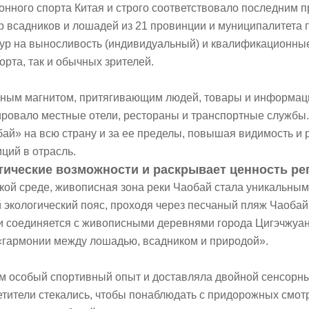
нного спорта Китая и строго соответствовало последним п
 всадников и лошадей из 21 провинции и муниципалитета по
ур на выносливость (индивидуальный) и квалификационные 
рта, так и обычных зрителей.
ощным магнитом, притягивающим людей, товары и информац
ировало местные отели, рестораны и транспортные службы
ай» на всю страну и за ее пределы, повышая видимость и 
ций в отрасль.
стические возможности и раскрывает ценность р
кой среде, живописная зона реки Чаобай стала уникальным
экологический пояс, проходя через песчаный пляж Чаобай,
 соединяется с живописными деревнями города Цигэчжуан.
«гармонии между лошадью, всадником и природой».
ам особый спортивный опыт и доставляла двойной сенсорны
етители стекались, чтобы понаблюдать с придорожных смот