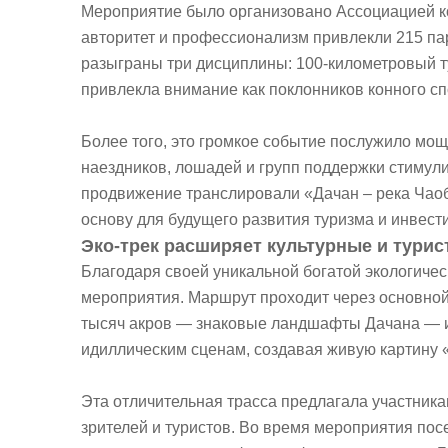
Мероприятие было организовано Ассоциацией ко
авторитет и профессионализм привлекли 215 пар
разыграны три дисциплины: 100-километровый т
привлекла внимание как поклонников конного спо
Более того, это громкое событие послужило м
наездников, лошадей и групп поддержки стимул
продвижение транслировали «Дачан – река Чаоб
основу для будущего развития туризма и инвести
Эко-трек расширяет культурные и тури
Благодаря своей уникальной богатой экологичес
мероприятия. Маршрут проходит через основной 
тысяч акров — знаковые ландшафты Дачана — и
идиллическим сценам, создавая живую картину 
Эта отличительная трасса предлагала участник
зрителей и туристов. Во время мероприятия пос