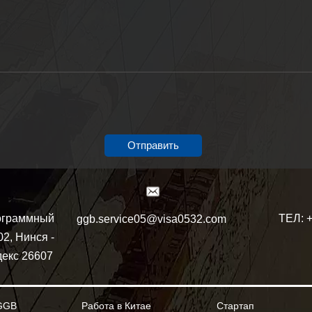
Отправить
ТЕЛ: 
ограммный
ggb.service05@visa0532.com
02, Нинся -
декс 26607
GGB
Работа в Китае
Стартап