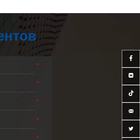
ентов



