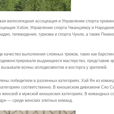
кая велосипедная ассоциация и Управление спорта провин
оциация Хэбэя, Управление спорта Чжанцзякоу и Народное
дио, телевидения, туризма и спорта Чунли, а также Пекинск
е качество выполнения сложных трюков, таких как барспин
продемонстрировали выдающееся мастерство, представив 
 вызывали волны аплодисментов и восторга у зрителей.
ны победители в различных категориях. Хай Ян из коман
 категориях соответственно. В юношеском дивизионе Сяо С
в женской и мужской юношеских категориях. В командных 
дун — среди женских элитных команд.