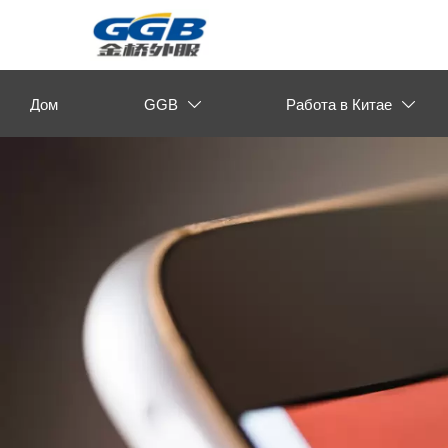
Дом
GGB
Работа в Китае

