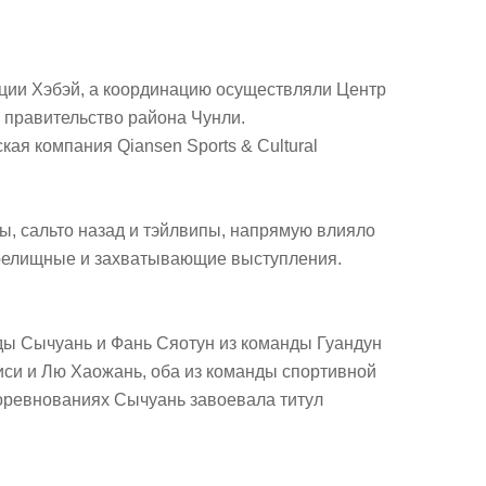
ции Хэбэй, а координацию осуществляли Центр
 правительство района Чунли.
ая компания Qiansen Sports & Cultural
ы, сальто назад и тэйлвипы, напрямую влияло
зрелищные и захватывающие выступления.
ды Сычуань и Фань Сяотун из команды Гуандун
иси и Лю Хаожань, оба из команды спортивной
соревнованиях Сычуань завоевала титул