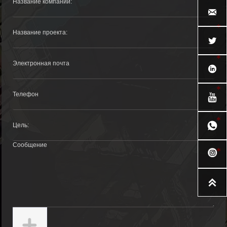





