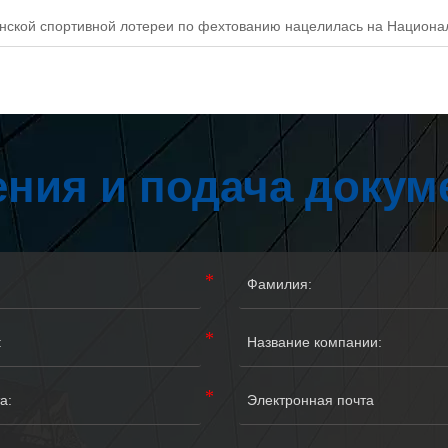
нской спортивной лотереи по фехтованию нацелилась на Национа
ния и подача докум