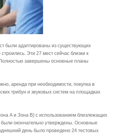
мест были адаптированы из существующих
троились. Эти 27 мест сейчас близки к
. Полностью завершены основные планы
жно, аренда при необходимости, покупка в
ьских трибун и звуковых систем на площадках
Зона A и Зона B) с использованием близлежащих
й были окончательно утверждены. Основные
одняшний день было проведено 24 тестовых