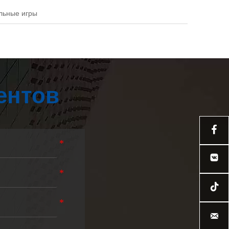
льные игры
ентов


