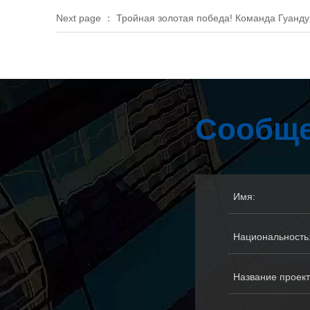
Next page ：
Тройная золотая победа! Команда Гуанду
Сообще