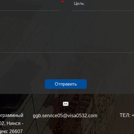
Отправить
ТЕЛ: 
ограммный
ggb.service05@visa0532.com
02, Нинся -
декс 26607