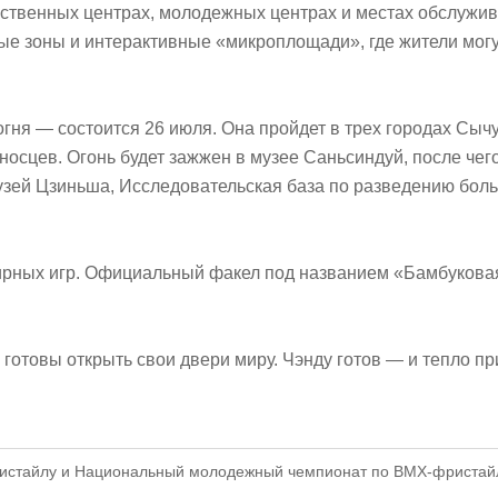
ественных центрах, молодежных центрах и местах обслужи
е зоны и интерактивные «микроплощади», где жители могут
ня — состоится 26 июля. Она пройдет в трех городах Сычу
оносцев. Огонь будет зажжен в музее Саньсиндуй, после че
узей Цзиньша, Исследовательская база по разведению боль
мирных игр. Официальный факел под названием «Бамбукова
готовы открыть свои двери миру. Чэнду готов — и тепло при
истайлу и Национальный молодежный чемпионат по BMX-фристайл