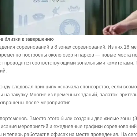
ов близки к завершению
ведения соревнований в 8 зонах соревнований. Из них 18 
ременно построены около озер и парков — новые места не с
ест проводятся соответствующими зональными комитетами
ий.
энду следовал принципу «сначала спонсорство, если возмо
 на закупку. Многие из временных зданий, палаток, зрител
озвращены после мероприятия.
спортсменов. Вместо этого были созданы две жилые зоны (
расписания мероприятий и ежедневные графики соревновани
и теперь работают в офисах на месте проведения. На сег