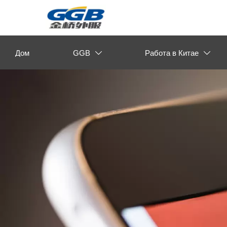
Дом
GGB
Работа в Китае

