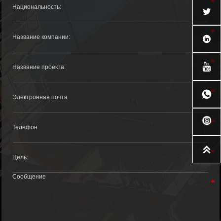




