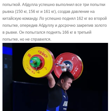
попыткой. Абдулла успешно выполнил все три попытки
рывка (150 кг, 156 кг и 161 кг), создав давление на
китайскую команду. Ло успешно поднял 162 кг во второй
попытке, опередив Абдуллу и досрочно закрепив золото
в рывке. Он попытался поднять 166 кг в третьей
попытке, но не справился.