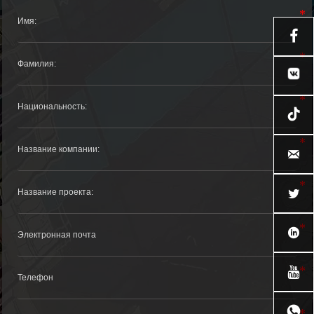






