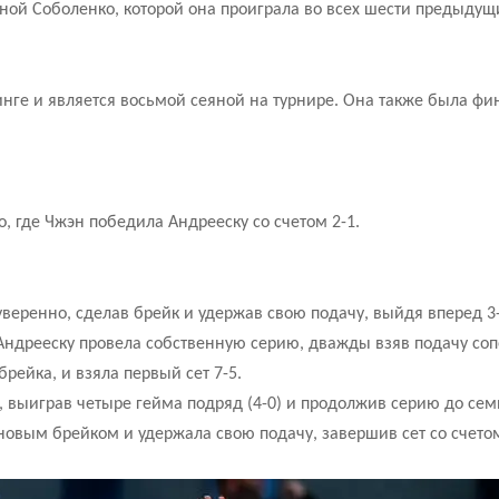
ной Соболенко, которой она проиграла во всех шести предыдущ
ге и является восьмой сеяной на турнире. Она также была фин
о, где Чжэн победила Андрееску со счетом 2-1.
 уверенно, сделав брейк и удержав свою подачу, выйдя вперед 3
м Андрееску провела собственную серию, дважды взяв подачу с
ейка, и взяла первый сет 7-5.
 выиграв четыре гейма подряд (4-0) и продолжив серию до семи
 новым брейком и удержала свою подачу, завершив сет со счетом