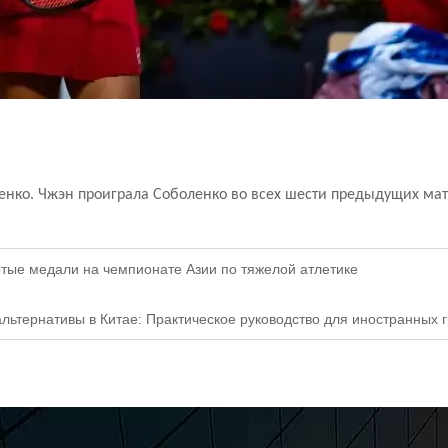
нко. Чжэн проиграла Соболенко во всех шести предыдущих матчах
отые медали на чемпионате Азии по тяжелой атлетике
ьтернативы в Китае: Практическое руководство для иностранных 