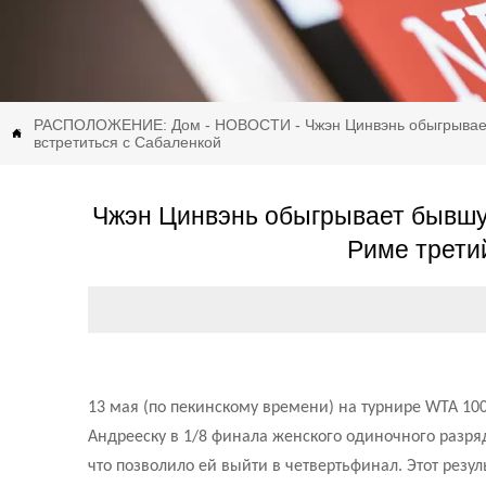
РАСПОЛОЖЕНИЕ:
Дом
-
НОВОСТИ
-
Чжэн Цинвэнь обыгрывает

встретиться с Сабаленкой
Чжэн Цинвэнь обыгрывает бывшую
Риме третий
13 мая (по пекинскому времени) на турнире WTA 10
Андрееску в 1/8 финала женского одиночного разряда
что позволило ей выйти в четвертьфинал. Этот резул