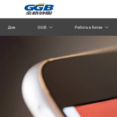
Дом
GGB
Работа в Китае

