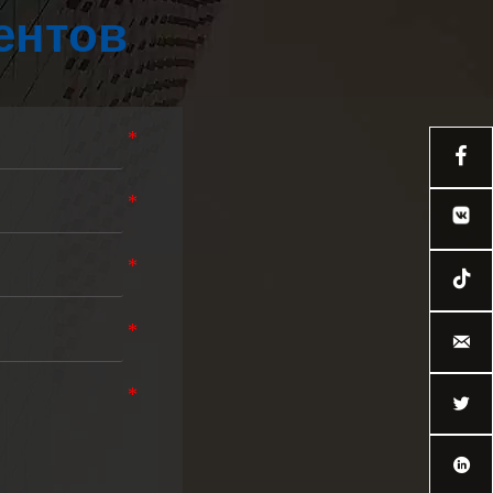
ентов




