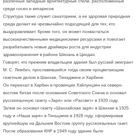
различные западные архитектурные стили, расположенные
среди сосен и кипарисов.
Структура также служит санаторием, а ее здоровая природная
среда делает ее чрезвычайно подходящей для тех, кто
выздоравливает. Кроме того, он может похвастаться
высококачественными медицинскими ресурсами и помогает
разрабатывать новые драйверы роста для индустрии
здравоохранения в районе Шинань в Циндао.
Говорят, что прежним владельцем здания был русский эмигрант
М. С. Лембич, прославившийся тогда своим процветающим
газетным делом в Шанхае, Тинаджине и Харбине.
Он переехал в Харбин в провинции Хэйлунцзян на северо-
востоке Китая после основания Советского Союза и основал
русскоязычную газету «Заря» или «Рассвет» в 1920 году.
Затем он основал газету «Шанхайская заря» в Шанхае в 1925
году и «Наша заря» в Тяньцзине в 1928 году, сформировав
крупнейшую на Дальнем Востоке группу русскоязычных газет.
После образования КНР в 1949 году здание было