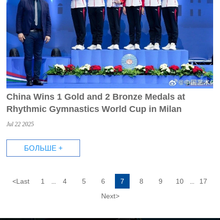
China Wins 1 Gold and 2 Bronze Medals at
Rhythmic Gymnastics World Cup in Milan
Jul 22 2025
БОЛЬШЕ +
<
Last
1
4
5
6
7
8
9
10
17
...
...
Next
>