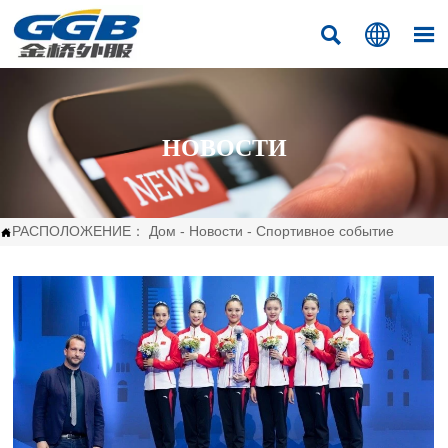



НОВОСТИ
РАСПОЛОЖЕНИЕ：
Дом
-
Новости
-
Спортивное событие
