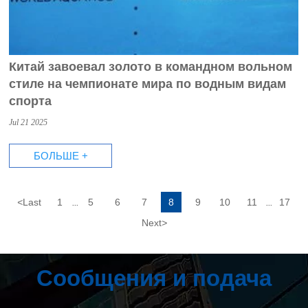
Китай завоевал золото в командном вольном
стиле на чемпионате мира по водным видам
спорта
Jul 21 2025
БОЛЬШЕ +
<
Last
1
5
6
7
8
9
10
11
17
...
...
Next
>
Сообщения и подача