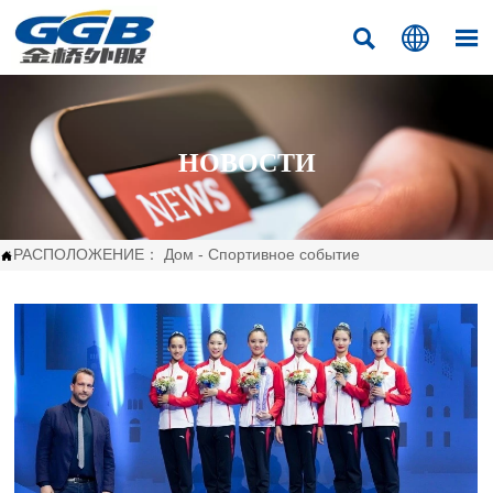



НОВОСТИ
РАСПОЛОЖЕНИЕ：
Дом
-
Спортивное событие
