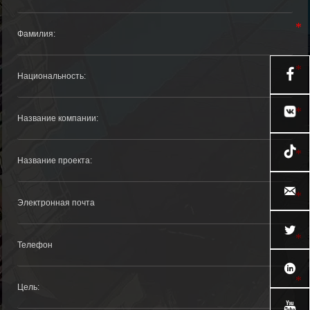





