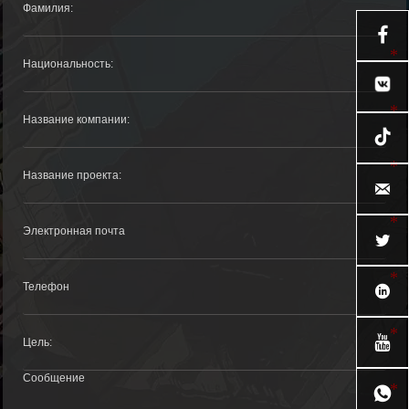






