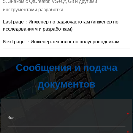
5. Знаком с QtCreator, VS+Qt, Git и другими
инструментами разработки
Last page：
Инженер по радиочастотам (инженер по
исследованиям и разработкам)
Next page ：
Инженер-технолог по полупроводникам
Сообщения и подача
документов