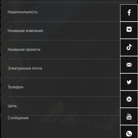






