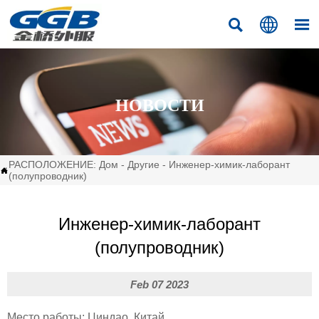



НОВОСТИ
РАСПОЛОЖЕНИЕ:
Дом
-
Другие
-
Инженер-химик-лаборант

(полупроводник)
Инженер-химик-лаборант
(полупроводник)
Feb 07 2023
Место работы: Циндао, Китай