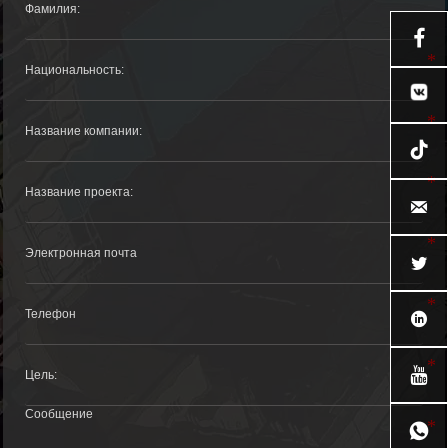






