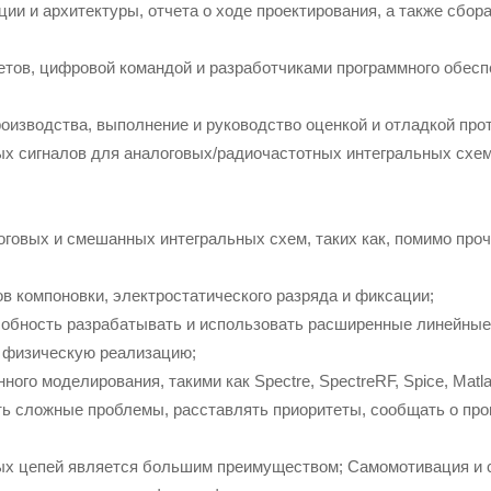
ии и архитектуры, отчета о ходе проектирования, а также сбо
етов, цифровой командой и разработчиками программного обес
оизводства, выполнение и руководство оценкой и отладкой прот
 сигналов для аналоговых/радиочастотных интегральных схем 
говых и смешанных интегральных схем, таких как, помимо проч
в компоновки, электростатического разряда и фиксации;
собность разрабатывать и использовать расширенные линейны
и физическую реализацию;
ого моделирования, такими как Spectre, SpectreRF, Spice, Matl
ь сложные проблемы, расставлять приоритеты, сообщать о прог
ных цепей является большим преимуществом; Самомотивация и 