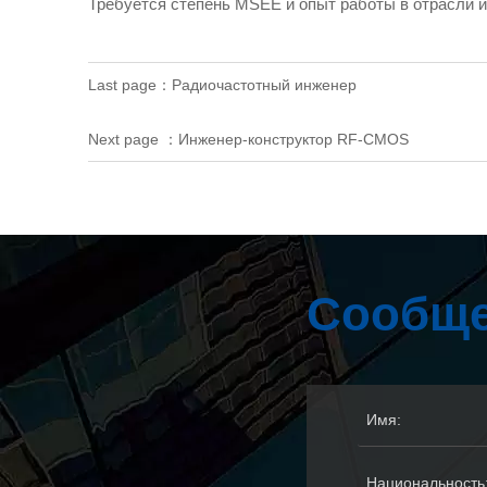
Требуется степень MSEE и опыт работы в отрасли 
Last page：
Радиочастотный инженер
Next page ：
Инженер-конструктор RF-CMOS
Сообще