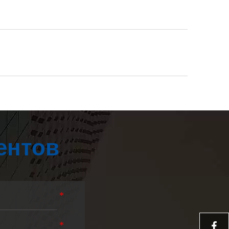
ентов
