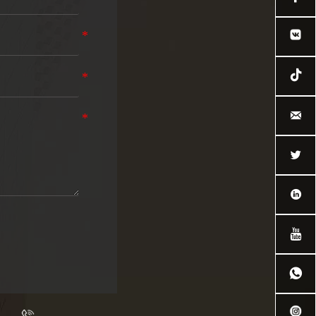





