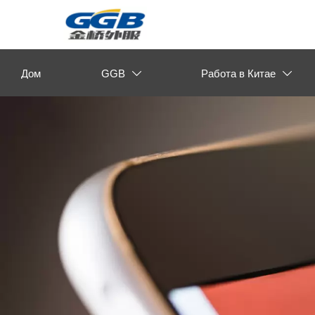
Дом
GGB
Работа в Китае

