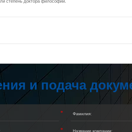
или степень доктора философии.
ния и подача докум