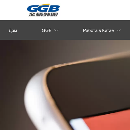
Дом
GGB
Работа в Китае

