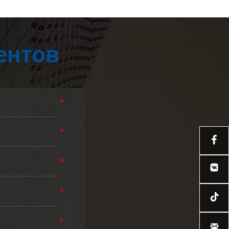
ентов


