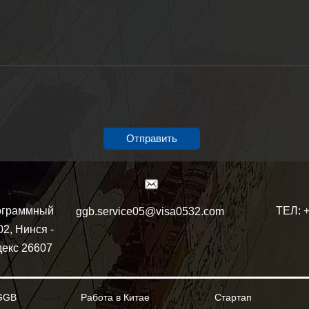
Отправить
ТЕЛ: 
ограммный
ggb.service05@visa0532.com
02, Нинся -
декс 26607
GGB
Работа в Китае
Стартап