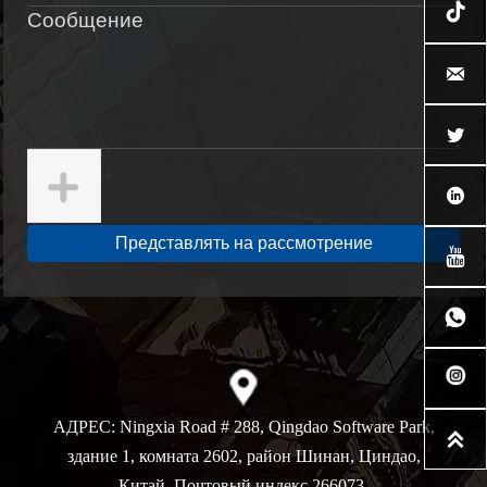




Представлять на рассмотрение


АДРЕС:
Ningxia Road # 288, Qingdao Software Park,

здание 1, комната 2602, район Шинан, Циндао,
Китай. Почтовый индекс 266073.