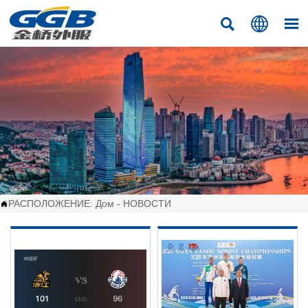



РАСПОЛОЖЕНИЕ:
Дом
-
НОВОСТИ
