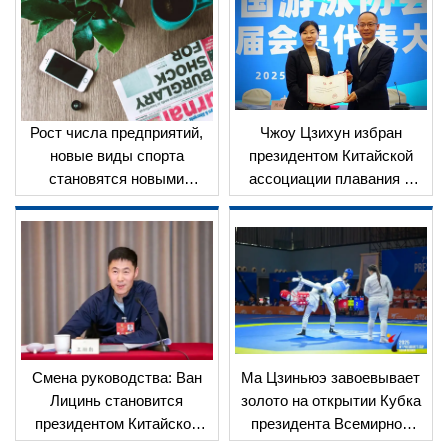
появлении нового
подготовку к 15-м
олимпийского цикла
Национальным играм
Рост числа предприятий,
Чжоу Цзихун избран
новые виды спорта
президентом Китайской
становятся новыми
ассоциации плавания и
горячими точками
переизбран президентом
Китайской ассоциации
прыжков в воду
Смена руководства: Ван
Ма Цзиньюэ завоевывает
Лицинь становится
золото на открытии Кубка
президентом Китайской
президента Всемирной
ассоциации настольного
федерации тхэквондо