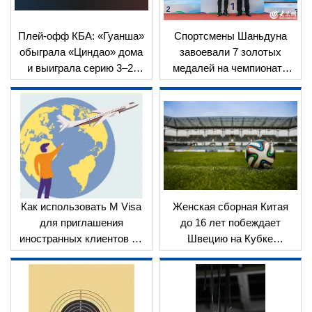
Плей-офф КБА: «Гуанша»
Спортсмены Шаньдуна
обыграла «Циндао» дома
завоевали 7 золотых
и выиграла серию 3–2,
медалей на чемпионате
выйдя в полуфинал
Азии по гребле на
байдарках и каноэ
Как использовать M Visa
Женская сборная Китая
для приглашения
до 16 лет побеждает
иностранных клиентов на
Швецию на Кубке
Кантонскую ярмарку?
Монтейгу 2025 года