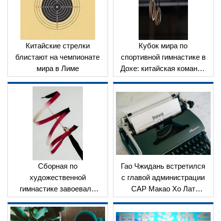
Китайские стрелки
Кубок мира по
блистают на чемпионате
спортивной гимнастике в
мира в Лиме
Дохе: китайская команда
завоевала 1 золото, 1
серебро и 1 бронзу
Сборная по
Гао Чжидань встретился
художественной
с главой администрации
гимнастике завоевала
САР Макао Хо Лат
одно золото и два
Сенгом и
серебра в первом
проконтролировал