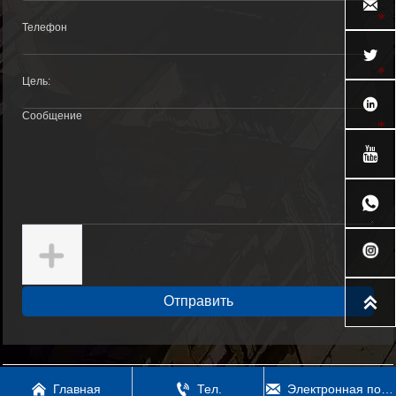






Отправить



Главная
Тел.
Электронная почта