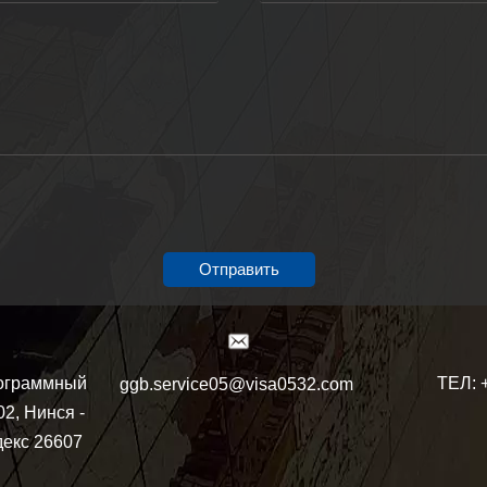
Отправить
ТЕЛ: 
ограммный
ggb.service05@visa0532.com
02, Нинся -
декс 26607