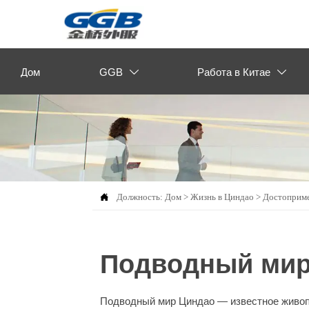
Дом
GGB
Работа в Китае



Должность:
Дом
>
Жизнь в Циндао
>
Достоприм
Подводный мир
Подводный мир Циндао — известное живоп