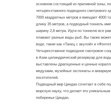
основном состоящий из приливной зоны, по
четырехэтажного подводного смотрового з
7000 квадратных метров и вмещает 4000 т
длину 35 метров, а подводный тоннель име
ширину 2,8 метра. Идти по тоннелю все равн
плавают разные виды рыб. Вы также может
воде, такие как «Танец с акулой» и «Фэнте
Четырехэтажное подводное смотровое соо
в Азии цилиндрический резервуар для воды
выставлены драгоценные и ценные кораллы
медузами, музейные экспонаты и аквариу
посетителей.
Подводный мир Циндао сочетает в себе п
морскую науку, что делает его уникальны
побережье Циндао.