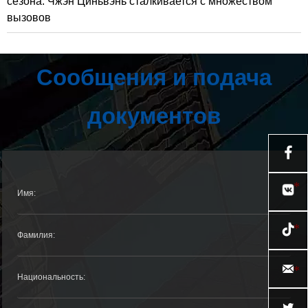
сезона: Чжэн Циньвэнь сталкивается с множеством
вызовов
Сообщения и подача
документов



