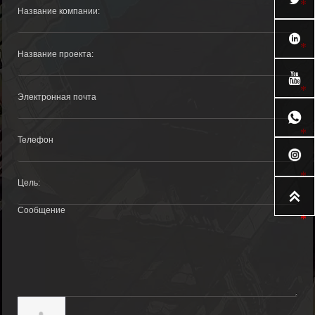



