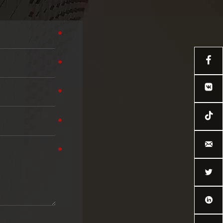




