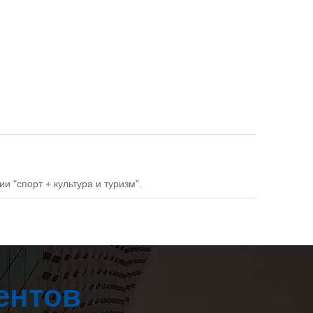
и "спорт + культура и туризм".
ентов