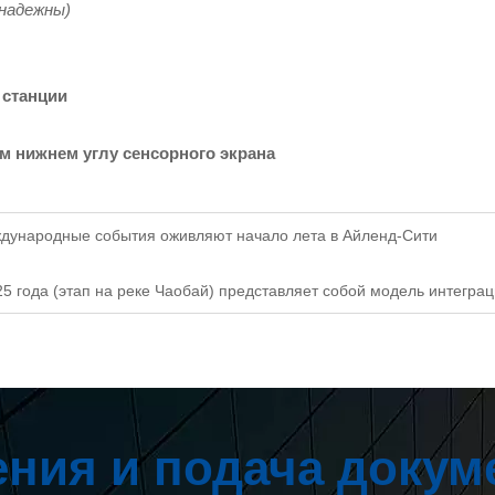
надежны)
 станции
м нижнем углу сенсорного экрана
ждународные события оживляют начало лета в Айленд-Сити
5 года (этап на реке Чаобай) представляет собой модель интеграци
ния и подача докум