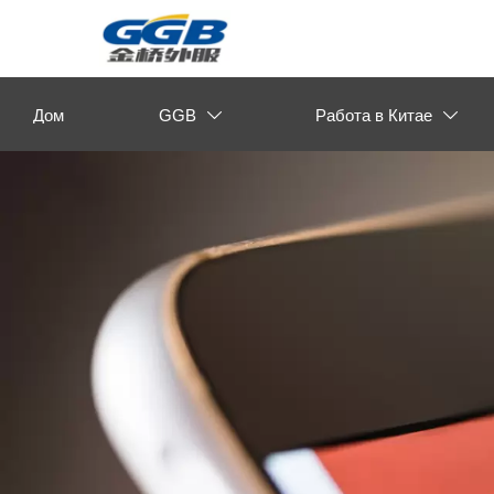
Дом
GGB
Работа в Китае

