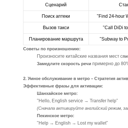
Сценарий
Ста
Поиск аптеки
"Find 24-hour 
Вызов такси
"Call DiDi t
Планирование маршрута
"Subway to Pu
Советы по произношению:
Произносите китайские названия мест с
пи
Замедлите скорость речи
примерно до 80
2. Умное обслуживание в метро – Стратегия акти
Эффективные фразы для активации:
Шанхайское метро:
"Hello, English service → Transfer help"
(Сначала активируйте английский режим, з
Пекинское метро:
"Help → English → Lost my wallet"