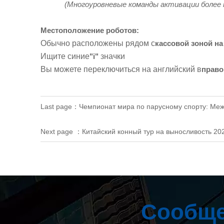
(Многоуровневые команды активации более 
Местоположение роботов:
Обычно расположены рядом с
кассовой зоной на
Ищите синие
"i"
значки
Вы можете переключиться на английский в
право
Last page：
Чемпионат мира по парусному спорту: Ме
Next page ：
Китайский конный тур на выносливость 202
Сообще