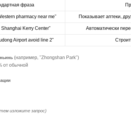
ндартная фраза
Пр
Western pharmacy near me"
Показывает аптеки, дру
o Shanghai Kerry Center"
Автоматически пере
dong Airport avoid line 2"
Строит
ньинь
(например, "Zhongshan Park")
% от обычной
вации
атем изложите запрос)