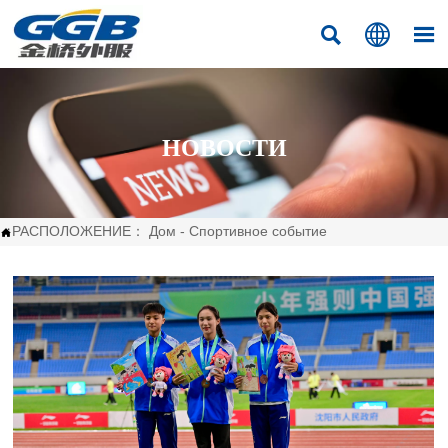



НОВОСТИ
РАСПОЛОЖЕНИЕ：
Дом
-
Спортивное событие
