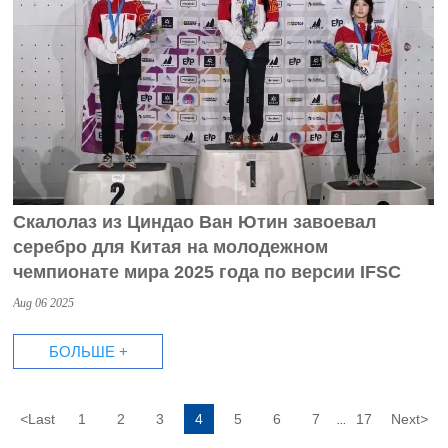
Скалолаз из Циндао Ван Ютин завоевал
серебро для Китая на молодежном
чемпионате мира 2025 года по версии IFSC
Aug 06 2025
БОЛЬШЕ +
<
Last
1
2
3
4
5
6
7
17
Next
>
...