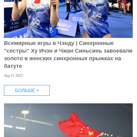
Всемирные игры в Чэнду | Синхронные
"сестры" Ху Ичэн и Чжан Синьсинь завоевали
золото в женских синхронных прыжках на
батуте
Aug 11 2025
БОЛЬШЕ +