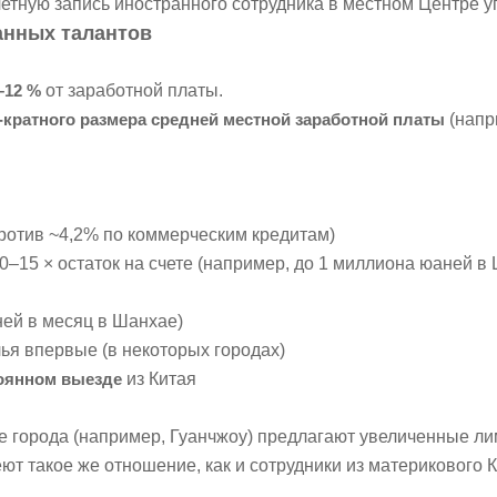
етную запись иностранного сотрудника в местном Центре 
анных талантов
–12 %
от заработной платы.
-кратного размера средней местной заработной платы
(напр
ротив ~4,2% по коммерческим кредитам)
0–15 × остаток на счете (например, до 1 миллиона юаней в
ней в месяц в Шанхае)
ья впервые (в некоторых городах)
оянном выезде
из Китая
е города (например, Гуанчжоу) предлагают увеличенные л
ют такое же отношение, как и сотрудники из материкового К