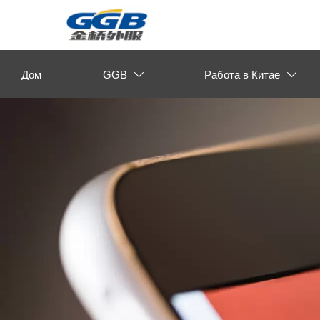
Дом
GGB
Работа в Китае

