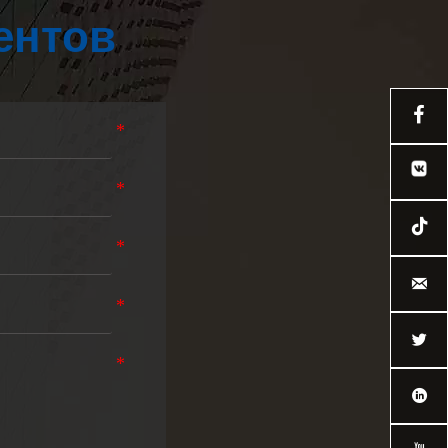
ентов




