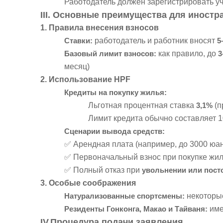
Работодатель должен зарегистрировать уч
III. Основные преимущества для иностр
1. Правила внесения взносов
Ставки:
работодатель и работник вносят
5
Базовый лимит взносов:
как правило, до
3
месяц)
2. Использование HPF
Кредиты на покупку жилья:
Льготная процентная ставка
3,1%
(п
Лимит кредита обычно составляет 1
Сценарии вывода средств:
✅ Арендная плата (например, до 3000 юа
✅ Первоначальный взнос при покупке жил
✅ Полный отказ при
увольнении или пост
3. Особые соображения
Натурализованные спортсмены:
некоторы
Резиденты Гонконга, Макао и Тайваня:
име
IV.Процедура подачи заявления