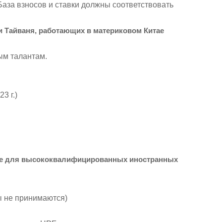
аза взносов и ставки должны соответствовать
и Тайваня, работающих в материковом Китае
ым талантам.
3 г.)
е для высококвалифицированных иностранных
ы не принимаются)