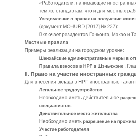
«Работодатели, нанимающие иностранных г
тем же стандартам, что и для местных раб
Уведомление о правах на получение жили
(документ MOHURD [2017] № 237):
Включает резидентов Гонконга, Макао и Т
Местные правила
Примеры реализации на городском уровне:
Шанхайские административные меры в от
Правила взносов в HPF в Шэньчжэне
, Гл
II. Право на участие иностранных гражд
Для внесения вклада в HPF иностранные талан
Легальное трудоустройство
Необходимо иметь действительное
разреш
специалистов.
Действительное место жительства
Необходимо иметь
разрешение на прожива
Участие работодателя