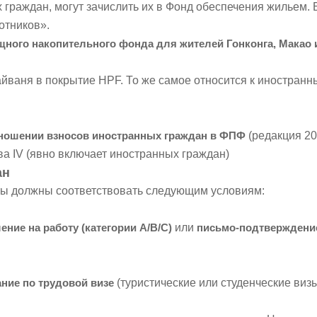
раждан, могут зачислить их в Фонд обеспечения жильем. Б
отников».
щного накопительного фонда для жителей Гонконга, Макао 
айваня в покрытие HPF. То же самое относится к иностранн
ношении взносов иностранных граждан в ФПФ
(редакция 202
ава IV (явно включает иностранных граждан)
ан
ты должны соответствовать следующим условиям:
ение на работу (категории A/B/C)
или
письмо-подтверждени
ние по трудовой визе
(туристические или студенческие виз