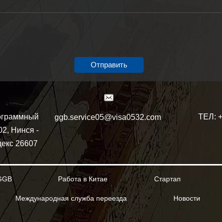
Отправить
ТЕЛ: 
ограммный
ggb.service05@visa0532.com
02, Нинся -
декс 26607
GGB
Работа в Китае
Стартап
Международная служба переезда
Новости