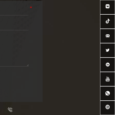





