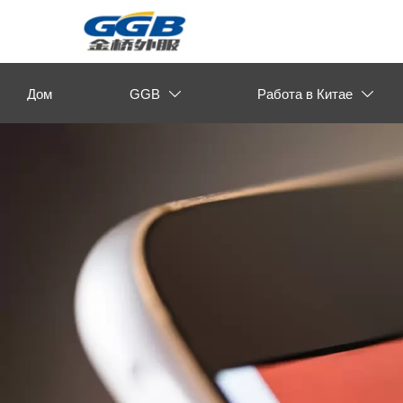
Дом
GGB
Работа в Китае

