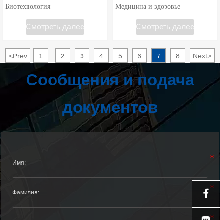
Биотехнология
Медицина и здоровье
Смотреть далее
Смотреть далее
<
Prev
1
2
3
4
5
6
7
8
Next
>
...
Сообщения и подача
документов
