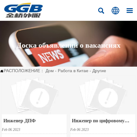



Доска объявлений о вакансиях
РАСПОЛОЖЕНИЕ：
Дом
-
Работа в Китае
-
Другие

Инженер ДПФ
Инженер по цифровому
дизайну ИС
Feb 06 2023
Feb 06 2023