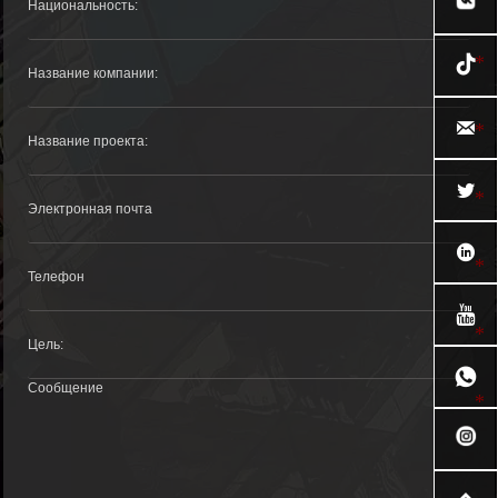





