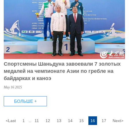
Спортсмены Шаньдуна завоевали 7 золотых
медалей на чемпионате Азии по гребле на
байдарках и каноэ
May 16 2025
БОЛЬШЕ +
<
Last
1
11
12
13
14
15
16
17
Next
>
...